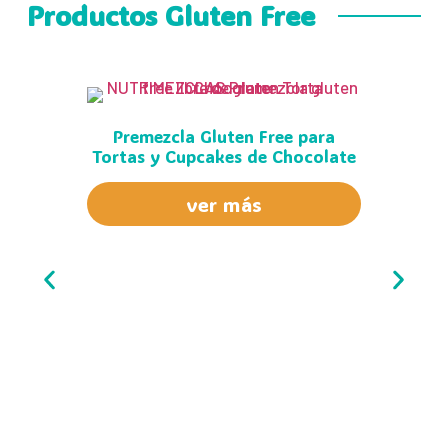
Productos Gluten Free
Premezcla Gluten Free para
Tortas y Cupcakes de Chocolate
ver más
Pr
Tor